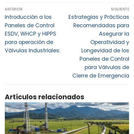
Navegación
ANTERIOR
SIGUIENTE
de
Entrada
Entrada
Introducción a los
Estrategias y Prácticas
anterior:
siguiente:
entradas
Paneles de Control
Recomendadas para
ESDV, WHCP y HIPPS
Asegurar la
para operación de
Operatividad y
Válvulas Industriales:
Longevidad de los
Paneles de Control
para Válvulas de
Cierre de Emergencia
Artículos relacionados