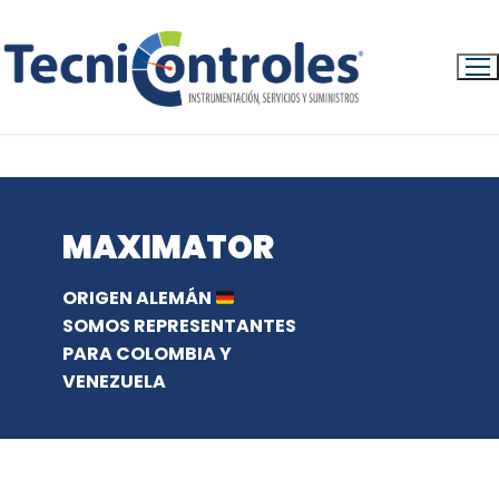
Ir
al
contenido
INICIO
PRODUCTOS
MAXIMATOR
MAXIMATOR
ORIGEN ALEMÁN
SOMOS REPRESENTANTES
PARA COLOMBIA Y
VENEZUELA