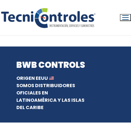
Ir
al
contenido
INICIO
PRODUCTOS
BWB CONTROLS
BWB CONTROLS
ORIGEN EEUU
SOMOS DISTRIBUIDORES
OFICIALES EN
LATINOAMÉRICA Y LAS ISLAS
DEL CARIBE